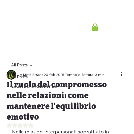
All Posts
A Metà Strada
20 feb 2025
Tempo di lettura: 3 min
All Posts
Il ruolo del compromesso
Educazione Relazionale
nelle relazioni: come
mantenere l'equilibrio
emotivo
Valutazione NaN stelle su 5.
Nelle relazioni interpersonali, soprattutto in 