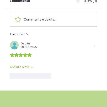
1 commento
0.0/5 (0)
Commenta e valuta...
Più nuovi
Dei cani si parla troppo e si sente
poco
Ospite
20 feb 2025
Valutazione 5 stelle su 5.
Mostra altro
Mi piace
Rispondi