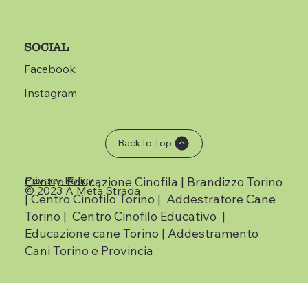
SOCIAL
Facebook
Instagram
Back to Top
Privacy Policy
Centro Educazione Cinofila | Brandizzo Torino
© 2023 A Metà Strada
| Centro Cinofilo Torino | Addestratore Cane
Torino | Centro Cinofilo Educativo |
Educazione cane Torino | Addestramento
Cani Torino e Provincia