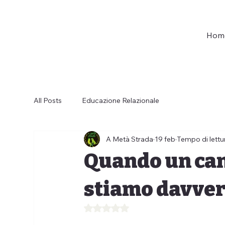
Hom
All Posts
Educazione Relazionale
A Metà Strada
19 feb
Tempo di lettu
Quando un can
stiamo davve
Valutazione NaN stelle su 5.