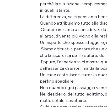
perché la situazione, semplicement
in quell’istante.
La differenza, se ci pensiamo ben
Quando attribuiamo tutto alla disob
 Quando iniziamo a considerare la po
allarga, diventa più vicino alla rea
Un aspetto che spesso sfugge rigu
 Siamo abituati a pensare che un c
che la sicurezza sia il risultato del
 Eppure, l’esperienza ci mostra q
dall’assenza di errori, ma dalla pos
Un cane costruisce sicurezza quand
perfino sbagliare.
Non quando ogni passaggio viene a
Nel desiderio, del tutto legittimo, 
molto sottile: sostituirci.
Guidiamo ogni scelta, interveniam