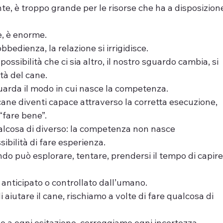
e, è troppo grande per le risorse che ha a disposizion
e, è enorme.
bedienza, la relazione si irrigidisce.
ssibilità che ci sia altro, il nostro sguardo cambia, si 
ltà del cane.
arda il modo in cui nasce la competenza.
ane diventi capace attraverso la corretta esecuzione, 
 “fare bene”.
ualcosa di diverso: la competenza non nasce 
sibilità di fare esperienza.
o può esplorare, tentare, prendersi il tempo di capire,
nticipato o controllato dall’umano.
di aiutare il cane, rischiamo a volte di fare qualcosa di 
o a ogni esitazione, correggiamo ogni incertezza.