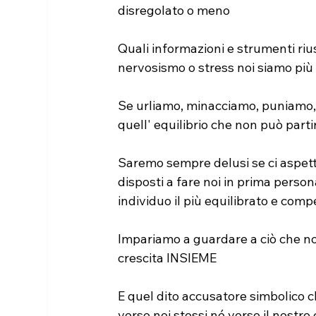
disregolato o meno
Quali informazioni e strumenti ri
nervosismo o stress noi siamo più d
Se urliamo, minacciamo, puniamo, 
quell' equilibrio che non può part
Saremo sempre delusi se ci aspett
disposti a fare noi in prima perso
individuo il più equilibrato e comp
Impariamo a guardare a ciò che n
crescita INSIEME
E quel dito accusatore simbolico ch
verso noi stessi né verso il nostro