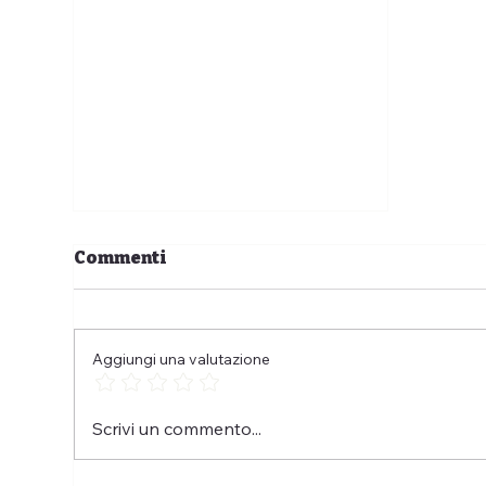
Commenti
Aggiungi una valutazione
Perché l'educazione di
Scrivi un commento...
un cane non è ottenere il
suo controllo?