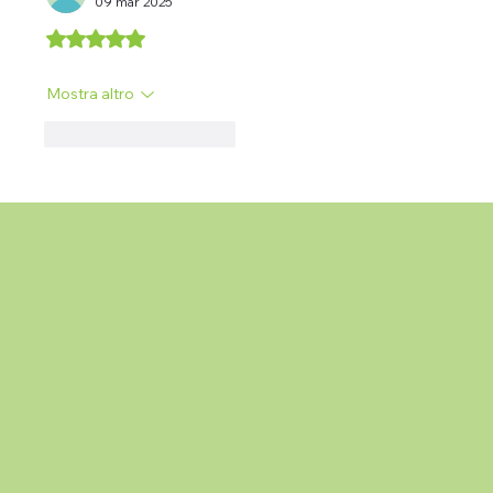
09 mar 2025
Valutazione 5 stelle su 5.
Mostra altro
Mi piace
Rispondi