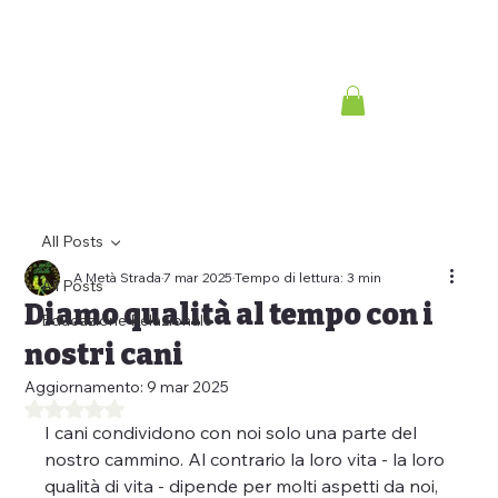
All Posts
A Metà Strada
7 mar 2025
Tempo di lettura: 3 min
All Posts
Diamo qualità al tempo con i
Educazione Relazionale
nostri cani
Aggiornamento:
9 mar 2025
Valutazione NaN stelle su 5.
I cani condividono con noi solo una parte del 
nostro cammino. Al contrario la loro vita - la loro 
qualità di vita - dipende per molti aspetti da noi, 