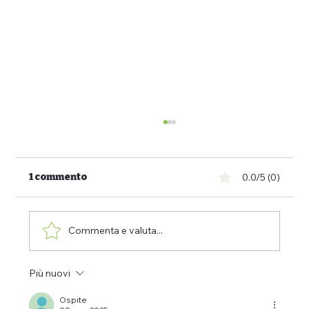
1 commento
0.0/5 (0)
Commenta e valuta...
Più nuovi
Dei cani si parla troppo e si sente
poco
Ospite