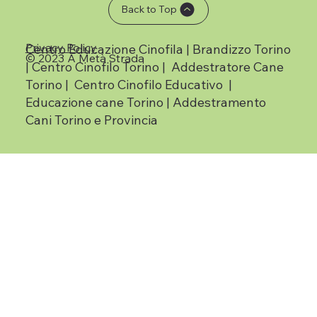
Back to Top
Privacy Policy
Centro Educazione Cinofila | Brandizzo Torino
© 2023 A Metà Strada
| Centro Cinofilo Torino | Addestratore Cane
Torino | Centro Cinofilo Educativo |
Educazione cane Torino | Addestramento
Cani Torino e Provincia